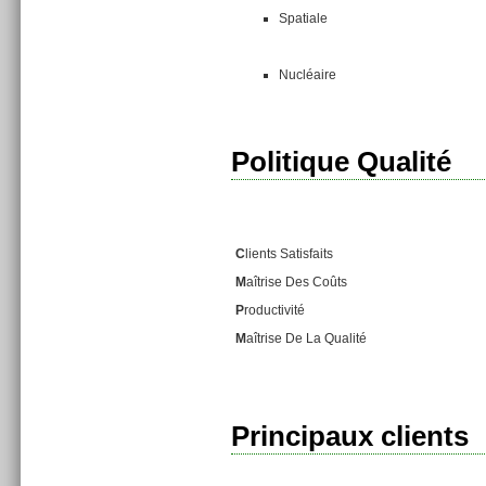
Spatiale
Nucléaire
Politique Qualité
C
lients Satisfaits
M
aîtrise Des Coûts
P
roductivité
M
aîtrise De La Qualité
Principaux clients